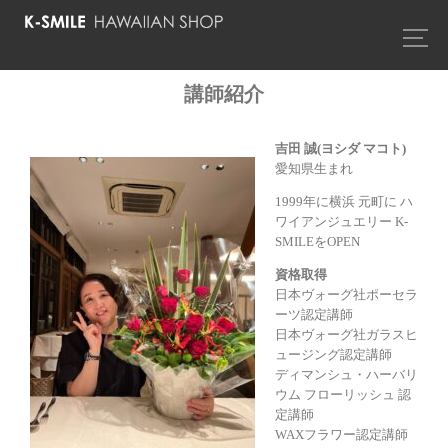
講師紹介
吉田 誠(ヨシダ マコト)
愛知県生まれ
1999年に横浜 元町に ハ
ワイアンジュエリー K-
SMILEをOPEN
資格取得
日本ヴォーグ社ポーセラ
ーツ認定講師
日本ヴォーグ社ガラスヒ
ュージング認定講師
ディマンシュ・ハーバリ
ウム フローリッシュ 認
定講師
WAXフラワー認定講師