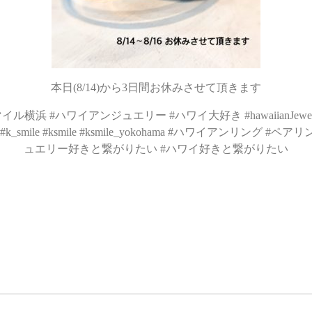
本日(8/14)から3日間お休みさせて頂きます
マイル横浜
#
ハワイアンジュエリー
#
ハワイ大好き
#hawaiianJewe
#k_smile #ksmile #ksmile_yokohama #
ハワイアンリング
#
ペアリ
ュエリー好きと繋がりたい
#
ハワイ好きと繋がりたい