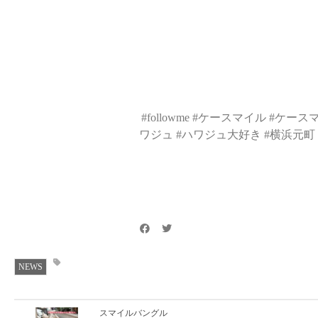
#followme #
ケースマイル
#
ケース
ワジュ
#
ハワジュ大好き
#
横浜元町
NEWS
スマイルバングル