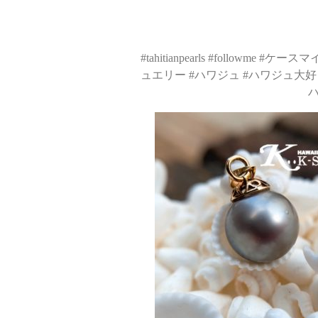
#tahitianpearls #follow
ュエリー #ハワジュ #ハワジュ大好き #横