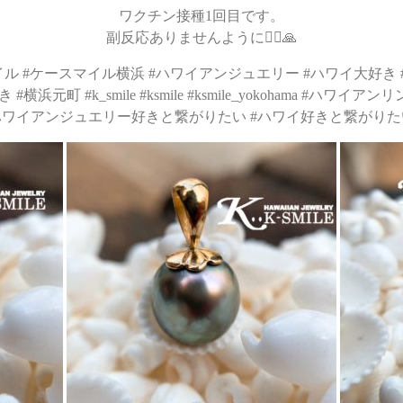
ワクチン接種1回目です。
副反応ありませんように🙇‍♀️🙏
me #ケースマイル #ケースマイル横浜 #ハワイアンジュエリー #ハワイ大好き #h
浜元町 #k_smile #ksmile #ksmile_yokohama #ハワイ
ハワイアンジュエリー好きと繋がりたい #ハワイ好きと繋がりた