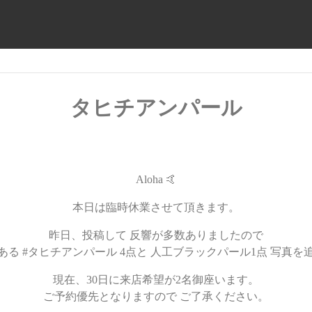
タヒチアンパール
Aloha 🤙
本日は臨時休業させて頂きます。
昨日、投稿して 反響が多数ありましたので
ある #タヒチアンパール 4点と 人工ブラックパール1点 写真を
現在、30日に来店希望が2名御座います。
ご予約優先となりますので ご了承ください。